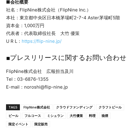
■
会社概要
社名：FlipNine株式会社（FlipNine Inc.）
本社：東京都中央区日本橋茅場町2-7-4 Aster茅場町5階
資本金：1,000万円
代表者：代表取締役社長 大竹 優策
U R L：
https://flip-nine.jp/
■プレスリリースに関するお問い合わせ
FlipNine株式会社 広報担当及川
Tel：03-6876-1355
E-mail：noroshi@flip-nine.jp
TAGS
FlipNine株式会社
クラウドファンディング
クラフトビール
ビール
フルコース
ミシュラン
大竹優策
料理
狼煙
限定イベント
限定販売