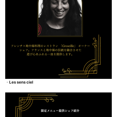
・
Les sens ciel