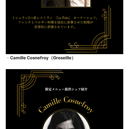
・
Camille Cosnefroy（Groseille）