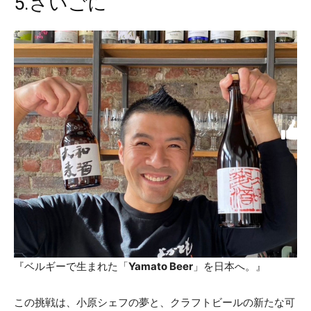
5.さいごに
『ベルギーで生まれた「
Yamato Beer
」を日本へ。』
この挑戦は、小原シェフの夢と、クラフトビールの新たな可