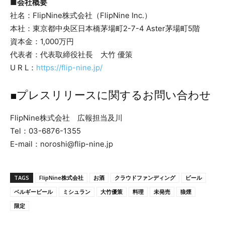
■
会社概要
社名：FlipNine株式会社（FlipNine Inc.）
本社：東京都中央区日本橋茅場町2-7-4 Aster茅場町5階
資本金：1,000万円
代表者：代表取締役社長 大竹 優策
U R L：
https://flip-nine.jp/
■プレスリリースに関するお問い合わせ
FlipNine株式会社 広報担当及川
Tel：03-6876-1355
E-mail：noroshi@flip-nine.jp
TAGS
FlipNine株式会社
お酒
クラウドファンディング
ビール
ベルギービール
ミシュラン
大竹優策
料理
未発売
狼煙
限定