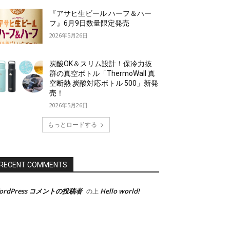
『アサヒ生ビール ハーフ＆ハー
フ』6月9日数量限定発売
2026年5月26日
炭酸OK＆スリム設計！保冷力抜
群の真空ボトル「ThermoWall 真
空断熱 炭酸対応ボトル 500」新発
売！
2026年5月26日
もっとロードする
RECENT COMMENTS
ordPress コメントの投稿者
Hello world!
の上