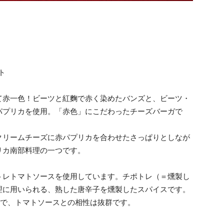
ト
て赤一色！ビーツと紅麴で赤く染めたバンズと、ビーツ・
パプリカを使用。「赤色」にこだわったチーズバーガで
クリームチーズに赤パプリカを合わせたさっぱりとしなが
リカ南部料理の一つです。
トレトマトソースを使用しています。チポトレ（＝燻製し
理に用いられる、熟した唐辛子を燻製したスパイスです。
徴で、トマトソースとの相性は抜群です。