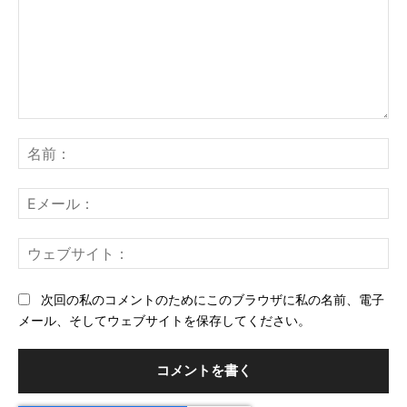
コ
メ
名
ン
前
ト：
E
メ
ー
ウ
ル
ェ
ブ
次回の私のコメントのためにこのブラウザに私の名前、電子
サ
メール、そしてウェブサイトを保存してください。
イ
ト