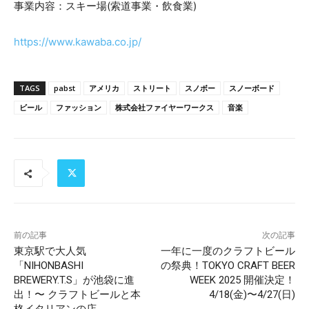
事業内容：スキー場(索道事業・飲食業)
https://www.kawaba.co.jp/
TAGS
pabst
アメリカ
ストリート
スノボー
スノーボード
ビール
ファッション
株式会社ファイヤーワークス
音楽
前の記事
次の記事
東京駅で大人気
一年に一度のクラフトビール
「NIHONBASHI
の祭典！TOKYO CRAFT BEER
BREWERY.T.S」が池袋に進
WEEK 2025 開催決定！
出！〜 クラフトビールと本
4/18(金)〜4/27(日)