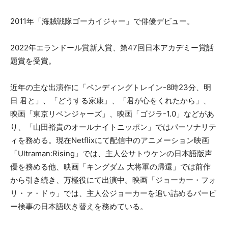
2011年「海賊戦隊ゴーカイジャー」で俳優デビュー。
2022年エランドール賞新人賞、第47回日本アカデミー賞話
題賞を受賞。
近年の主な出演作に「ペンディングトレイン-8時23分、明
日 君と」、「どうする家康」、「君が心をくれたから」、
映画「東京リベンジャーズ」、映画「ゴジラ-1.0」などがあ
り、「山田裕貴のオールナイトニッポン」ではパーソナリテ
ィを務める。現在Netflixにて配信中のアニメーション映画
「Ultraman:Rising」では、主人公サトウケンの日本語版声
優を務める他、映画「キングダム 大将軍の帰還」では前作
から引き続き、万極役にて出演中。映画「ジョーカー・フォ
リ・ァ・ドゥ」では、主人公ジョーカーを追い詰めるバービ
ー検事の日本語吹き替えを務めている。