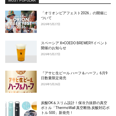
MOST POPULAR
「オリオンビアフェスト2026」の開催に
ついて
2026年5月27日
スペーシア X×COEDO BREWERYイベント
開催のお知らせ
2026年5月27日
『アサヒ生ビール ハーフ＆ハーフ』6月9
日数量限定発売
2026年5月26日
炭酸OK＆スリム設計！保冷力抜群の真空
ボトル「ThermoWall 真空断熱 炭酸対応ボ
トル 500」新発売！