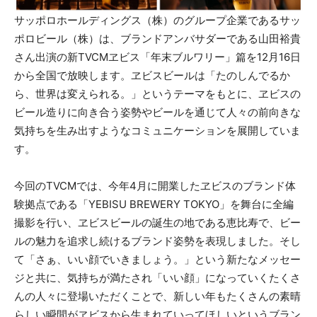
サッポロホールディングス（株）のグループ企業であるサッ
ポロビール（株）は、ブランドアンバサダーである山田裕貴
さん出演の新TVCMヱビス「年末ブルワリー」篇を12月16日
から全国で放映します。ヱビスビールは「たのしんでるか
ら、世界は変えられる。」というテーマをもとに、ヱビスの
ビール造りに向き合う姿勢やビールを通じて人々の前向きな
気持ちを生み出すようなコミュニケーションを展開していま
す。
今回のTVCMでは、今年4月に開業したヱビスのブランド体
験拠点である「YEBISU BREWERY TOKYO」を舞台に全編
撮影を行い、ヱビスビールの誕生の地である恵比寿で、ビー
ルの魅力を追求し続けるブランド姿勢を表現しました。そし
て「さぁ、いい顔でいきましょう。」という新たなメッセー
ジと共に、気持ちが満たされ「いい顔」になっていくたくさ
んの人々に登場いただくことで、新しい年もたくさんの素晴
らしい瞬間がヱビスから生まれていってほしいというブラン