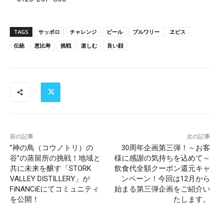
TAGS
サッポロ
チャレンジ
ビール
ブルワリー
ヱビス
伝統
恵比寿
挑戦
楽しむ
良い顔
前の記事
次の記事
”神の鳥（コウノトリ）の
30周年企画第三弾！～お客
谷”の蒸留所の挑戦！地域と
様に感謝の気持ちを込めて～
共に未来を醸す「STORK
飲食代全額クーポン還元キャ
VALLEY DISTILLERY」が
ンペーン！今回は12月から
FiNANCiEにてコミュニティ
始まる第三弾企画をご紹介い
を公開！
たします。