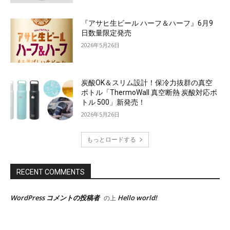
『アサヒ生ビール ハーフ＆ハーフ』6月9
日数量限定発売
2026年5月26日
炭酸OK＆スリム設計！保冷力抜群の真空
ボトル「ThermoWall 真空断熱 炭酸対応ボ
トル 500」新発売！
2026年5月26日
もっとロードする
RECENT COMMENTS
WordPress コメントの投稿者
Hello world!
の上