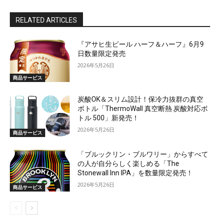
RELATED ARTICLES
『アサヒ生ビール ハーフ＆ハーフ』6月9
日数量限定発売
2026年5月26日
商品サービス
炭酸OK＆スリム設計！保冷力抜群の真空
ボトル「ThermoWall 真空断熱 炭酸対応ボ
トル 500」新発売！
2026年5月26日
商品サービス
「ブルックリン・ブルワリー」からすべて
の人が自分らしく楽しめる「The
Stonewall Inn IPA」を数量限定発売！
2026年5月26日
商品サービス