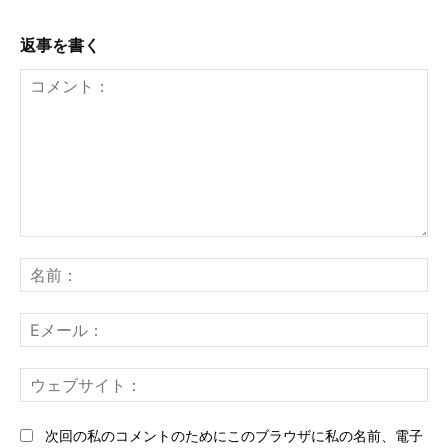
返事を書く
コ
メ
名
ン
前
ト：
E
メ
ー
ウ
ル
ェ
ブ
次回の私のコメントのためにこのブラウザに私の名前、電子
サ