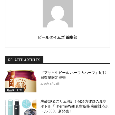
ビールタイムズ 編集部
RELATED ARTICLES
『アサヒ生ビール ハーフ＆ハーフ』6月9
日数量限定発売
2026年5月26日
商品サービス
炭酸OK＆スリム設計！保冷力抜群の真空
ボトル「ThermoWall 真空断熱 炭酸対応ボ
トル 500」新発売！