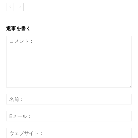
返事を書く
コ
メ
名
ン
前
ト：
E
メ
ー
ウ
ル
ェ