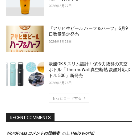
2026年5月27日
『アサヒ生ビール ハーフ＆ハーフ』6月9
日数量限定発売
2026年5月26日
炭酸OK＆スリム設計！保冷力抜群の真空
ボトル「ThermoWall 真空断熱 炭酸対応ボ
トル 500」新発売！
2026年5月26日
もっとロードする
RECENT COMMENTS
WordPress コメントの投稿者
Hello world!
の上