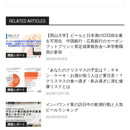
RELATED ARTICLES
【岡山大学】ビールと日本酒のCO2排出量
を可視化 中国銀行・広島銀行のカーボン
フットプリント算定成果報告会へ本学教職
員が参加
調査レポート
2026年3月29日
「あなたのクリスマスの予定は？」チキ
ン・ケーキ・お酒が揃う人ほど要注意！？
クリスマスの食べ過ぎ・飲み過ぎに潜む健
康リスクとは
調査レポート
2025年12月17日
インバウンド客の訪日中の飲酒行動と人気
ビールランキング
2025年9月10日
調査レポート