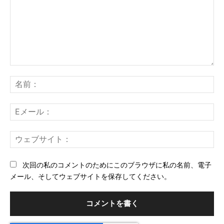
コ
メ
名
ン
前
ト：
E
メ
ー
ウ
ル
ェ
ブ
次回の私のコメントのためにこのブラウザに私の名前、電子
サ
メール、そしてウェブサイトを保存してください。
イ
ト