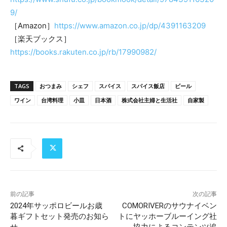
9/
［Amazon］
https://www.amazon.co.jp/dp/4391163209
［楽天ブックス］
https://books.rakuten.co.jp/rb/17990982/
TAGS
おつまみ
シェフ
スパイス
スパイス飯店
ビール
ワイン
台湾料理
小皿
日本酒
株式会社主婦と生活社
自家製
前の記事
次の記事
2024年サッポロビールお歳
COMORIVERのサウナイベン
暮ギフトセット発売のお知ら
トにヤッホーブルーイング社
せ
協力によるコンテンツ追