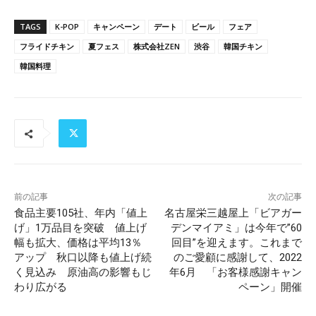
TAGS
K-POP
キャンペーン
デート
ビール
フェア
フライドチキン
夏フェス
株式会社ZEN
渋谷
韓国チキン
韓国料理
前の記事
次の記事
食品主要105社、年内「値上
名古屋栄三越屋上「ビアガー
げ」1万品目を突破 値上げ
デンマイアミ」は今年で”60
幅も拡大、価格は平均13％
回目”を迎えます。これまで
アップ 秋口以降も値上げ続
のご愛顧に感謝して、2022
く見込み 原油高の影響もじ
年6月 「お客様感謝キャン
わり広がる
ペーン」開催