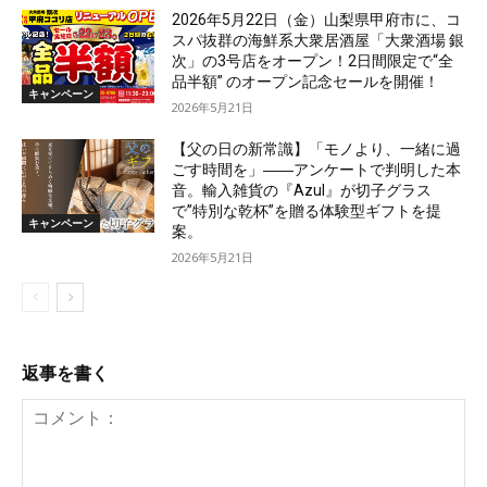
2026年5月22日（金）山梨県甲府市に、コ
スパ抜群の海鮮系大衆居酒屋「大衆酒場 銀
次」の3号店をオープン！2日間限定で“全
品半額” のオープン記念セールを開催！
キャンペーン
2026年5月21日
【父の日の新常識】「モノより、一緒に過
ごす時間を」――アンケートで判明した本
音。輸入雑貨の『Azul』が切子グラス
で”特別な乾杯”を贈る体験型ギフトを提
キャンペーン
案。
2026年5月21日
返事を書く