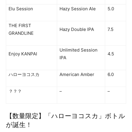
Elu Session
Hazy Session Ale
5.0
THE FIRST
Hazy Double IPA
7.5
GRANDLINE
Unlimited Session
Enjoy KANPAI
4.5
IPA
ハローヨコスカ
American Amber
6.0
？？？
–
–
【数量限定】「ハローヨコスカ」ボトル
が誕生！