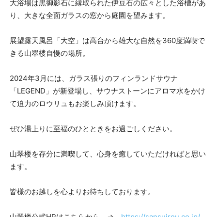
大浴場は黒御影石に縁取られた伊豆石の広々とした浴槽があ
り、大きな全面ガラスの窓から庭園を望みます。
展望露天風呂「大空」は高台から雄大な自然を360度満喫で
きる山翠楼自慢の場所。
2024年3月には、ガラス張りのフィンランドサウナ
「LEGEND」が新登場し、サウナストーンにアロマ水をかけ
て迫力のロウリュもお楽しみ頂けます。
ぜひ湯上りに至福のひとときをお過ごしください。
山翠楼を存分に満喫して、心身を癒していただければと思い
ます。
皆様のお越しを心よりお待ちしております。
山翠楼公式HPはこちらから →
https://sansuirou.co.jp/