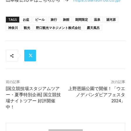
TAGS
お盆
ビール
旅行
旅館
期間限定
温泉
湯河原
神奈川
観光
野口観光マネジメント株式会社
露天風呂
前の記事
次の記事
[国立競技場スタジアムツア
上野恩賜公園で開催！「ウエ
ー・夏季特別企画] 国立競技
ノデ.パンダビアフェスタ
場ナイトツアー 好評開催
2024」
中！