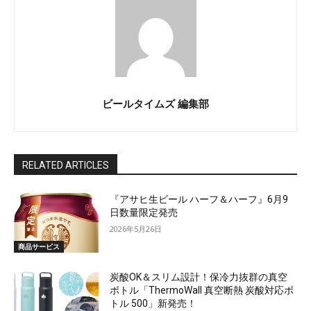
ビールタイムズ 編集部
RELATED ARTICLES
『アサヒ生ビール ハーフ＆ハーフ』6月9
日数量限定発売
2026年5月26日
商品サービス
炭酸OK＆スリム設計！保冷力抜群の真空
ボトル「ThermoWall 真空断熱 炭酸対応ボ
トル 500」新発売！