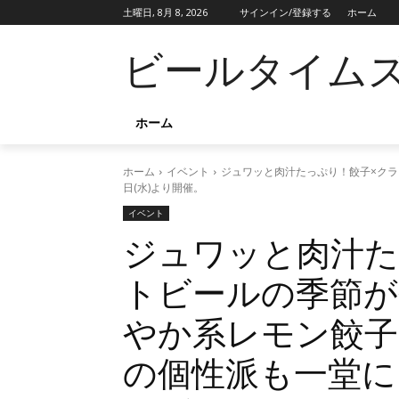
土曜日, 8月 8, 2026
サインイン/登録する
ホーム
ビールタイム
ホーム
ホーム
イベント
ジュワッと肉汁たっぷり！餃子×クラ
日(水)より開催。
イベント
ジュワッと肉汁た
トビールの季節が
やか系レモン餃子
の個性派も一堂に。