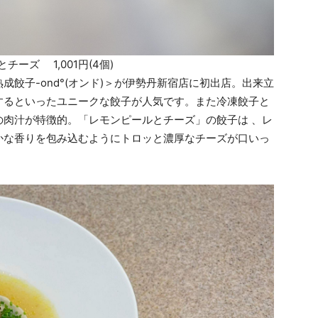
チーズ 1,001円(4個)
餃子-ond°(オンド)＞が伊勢丹新宿店に初出店。出来立
するといったユニークな餃子が人気です。また冷凍餃子と
の肉汁が特徴的。「レモンピールとチーズ」の餃子は 、レ
かな香りを包み込むようにトロッと濃厚なチーズが口いっ