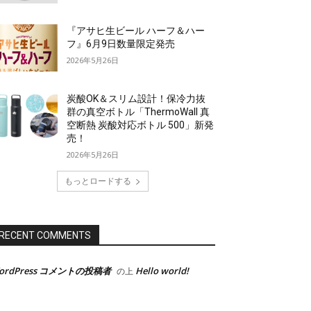
『アサヒ生ビール ハーフ＆ハー
フ』6月9日数量限定発売
2026年5月26日
炭酸OK＆スリム設計！保冷力抜
群の真空ボトル「ThermoWall 真
空断熱 炭酸対応ボトル 500」新発
売！
2026年5月26日
もっとロードする
RECENT COMMENTS
ordPress コメントの投稿者
Hello world!
の上