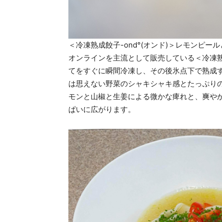
＜冷凍熟成餃子-ond°(オンド)＞レモンピールと
オンラインを主流として販売している＜冷凍熟成
てをすぐに瞬間冷凍し、その後氷点下で熟成
は思えない野菜のシャキシャキ感とたっぷり
モンと山椒と生姜による微かな痺れと、爽や
ぱいに広がります。