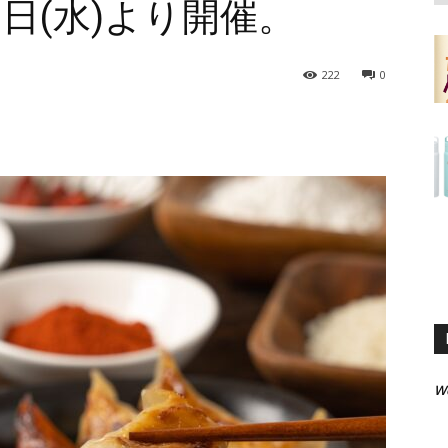
7日(水)より開催。
222
0
W