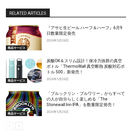
RELATED ARTICLES
『アサヒ生ビール ハーフ＆ハーフ』6月9
日数量限定発売
2026年5月26日
商品サービス
炭酸OK＆スリム設計！保冷力抜群の真空
ボトル「ThermoWall 真空断熱 炭酸対応ボ
トル 500」新発売！
2026年5月26日
商品サービス
「ブルックリン・ブルワリー」からすべて
の人が自分らしく楽しめる「The
Stonewall Inn IPA」を数量限定発売！
2026年5月26日
商品サービス