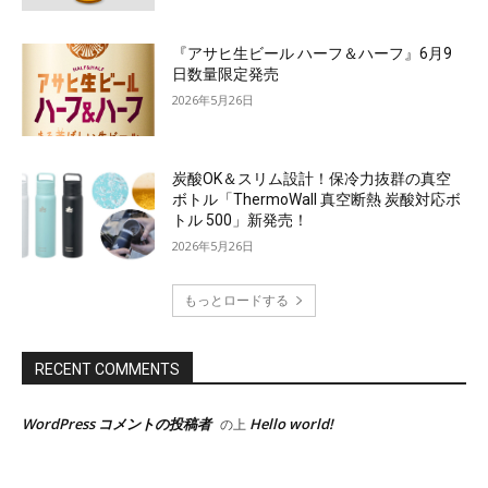
『アサヒ生ビール ハーフ＆ハーフ』6月9
日数量限定発売
2026年5月26日
炭酸OK＆スリム設計！保冷力抜群の真空
ボトル「ThermoWall 真空断熱 炭酸対応ボ
トル 500」新発売！
2026年5月26日
もっとロードする
RECENT COMMENTS
WordPress コメントの投稿者
Hello world!
の上