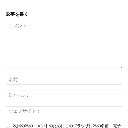
返事を書く
コ
メ
名
ン
前
ト：
E
メ
ー
ウ
ル
ェ
ブ
次回の私のコメントのためにこのブラウザに私の名前、電子
サ