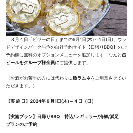
８月４日「ビヤーの日」までの8月1日(木)～4日(日)、ウッ
ドデザインパーク与位の自社予約サイト【日帰りBBQ】のご
予約欄に無料のオプションメニューを追加します！なんと
缶
ビールをグループ様全員に
ご提供します。
（お酒がお苦手の方には代わりに
瓶ラムネ
をご用意させてい
ただきます。）
【実 施 日】2024年８月1日(木)～４日（日）
【実施プラン】日帰りBBQ 持込/レギュラー/海鮮/満足
プランのご予約