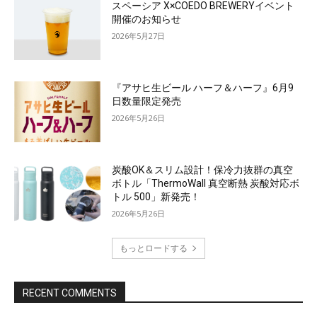
スペーシア X×COEDO BREWERYイベント
開催のお知らせ
2026年5月27日
『アサヒ生ビール ハーフ＆ハーフ』6月9
日数量限定発売
2026年5月26日
炭酸OK＆スリム設計！保冷力抜群の真空
ボトル「ThermoWall 真空断熱 炭酸対応ボ
トル 500」新発売！
2026年5月26日
もっとロードする
RECENT COMMENTS