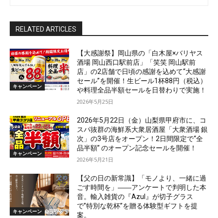
RELATED ARTICLES
【大感謝祭】岡山県の「白木屋×バリヤス
酒場 岡山西口駅前店」「笑笑 岡山駅前
店」の2店舗で日頃の感謝を込めて“大感謝
セール”を開催！生ビール1杯88円（税込）
キャンペーン
や料理全品半額セールを日替わりで実施！
2026年5月25日
2026年5月22日（金）山梨県甲府市に、コ
スパ抜群の海鮮系大衆居酒屋「大衆酒場 銀
次」の3号店をオープン！2日間限定で“全
品半額” のオープン記念セールを開催！
キャンペーン
2026年5月21日
【父の日の新常識】「モノより、一緒に過
ごす時間を」――アンケートで判明した本
音。輸入雑貨の『Azul』が切子グラス
で”特別な乾杯”を贈る体験型ギフトを提
キャンペーン
案。