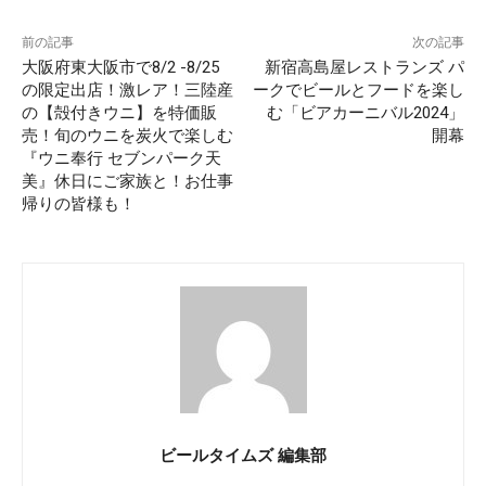
前の記事
次の記事
大阪府東大阪市で8/2 -8/25
新宿高島屋レストランズ パ
の限定出店！激レア！三陸産
ークでビールとフードを楽し
の【殻付きウニ】を特価販
む「ビアカーニバル2024」
売！旬のウニを炭火で楽しむ
開幕
『ウニ奉行 セブンパーク天
美』休日にご家族と！お仕事
帰りの皆様も！
ビールタイムズ 編集部