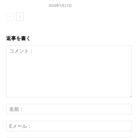
2026年5月21日
返事を書く
コ
メ
名
ン
前
ト：
E
メ
ー