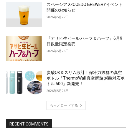
スペーシア X×COEDO BREWERYイベント
開催のお知らせ
2026年5月27日
『アサヒ生ビール ハーフ＆ハーフ』6月9
日数量限定発売
2026年5月26日
炭酸OK＆スリム設計！保冷力抜群の真空
ボトル「ThermoWall 真空断熱 炭酸対応ボ
トル 500」新発売！
2026年5月26日
もっとロードする
RECENT COMMENTS