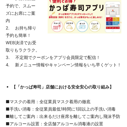
予約で、スムー
ズにお席にご案
内
2. お持ち帰り
予約も簡単！
WEB決済でお受
取りもラクラク。
3. 不定期でクーポンをアプリ会員限定で配信！
4. 新メニュー情報やキャンペーン情報をいち早くゲット！
【「かっぱ寿司」店舗における安全安心の取り組み】
■マスクの着用：全従業員マスク着用の徹底
■手洗い消毒：全従業員最低1時間に1回以上の手洗い消毒
■離してご案内：出来るだけ座席を離してご案内し飛沫予防
■アルコール設置：全店舗アルコール消毒液の設置