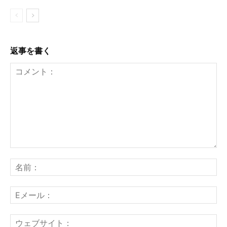
返事を書く
コ
名
メ
前
ン
：
E
ト
メ
：
ー
ウ