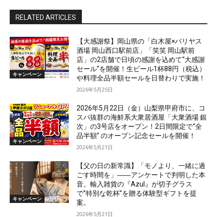
RELATED ARTICLES
【大感謝祭】岡山県の「白木屋×バリヤス
酒場 岡山西口駅前店」「笑笑 岡山駅前
店」の2店舗で日頃の感謝を込めて“大感謝
セール”を開催！生ビール1杯88円（税込）
キャンペーン
や料理全品半額セールを日替わりで実施！
2026年5月25日
2026年5月22日（金）山梨県甲府市に、コ
スパ抜群の海鮮系大衆居酒屋「大衆酒場 銀
次」の3号店をオープン！2日間限定で“全
品半額” のオープン記念セールを開催！
キャンペーン
2026年5月21日
【父の日の新常識】「モノより、一緒に過
ごす時間を」――アンケートで判明した本
音。輸入雑貨の『Azul』が切子グラス
で”特別な乾杯”を贈る体験型ギフトを提
キャンペーン
案。
2026年5月21日