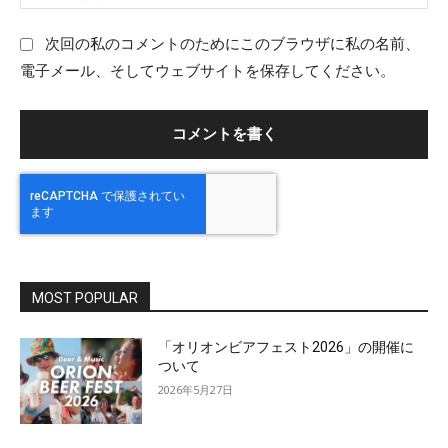
ル
ェ
：
ブ
次回の私のコメントのためにこのブラウザに私の名前、
サ
電子メール、そしてウェブサイトを保存してください。
イ
ト
：
MOST POPULAR
「オリオンビアフェスト2026」の開催に
ついて
2026年5月27日