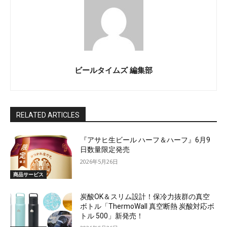
ビールタイムズ 編集部
RELATED ARTICLES
『アサヒ生ビール ハーフ＆ハーフ』6月9
日数量限定発売
2026年5月26日
商品サービス
炭酸OK＆スリム設計！保冷力抜群の真空
ボトル「ThermoWall 真空断熱 炭酸対応ボ
トル 500」新発売！