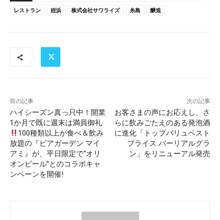
レストラン
姪浜
株式会社サワライズ
糸島
醸造
前の記事
次の記事
ハイシーズン真っ只中！開業
お客さまの声にお応えし、さ
1か月で既に週末は満員御礼
らに飲みごたえのある発泡酒
100種類以上が食べ＆飲み
に進化「トップバリュベスト
放題の『ビアガーデン マイ
プライス バーリアルグラ
アミ』が、平日限定で“オリ
ン」をリニューアル発売
オンビール”とのコラボキャ
ンペーンを開催!