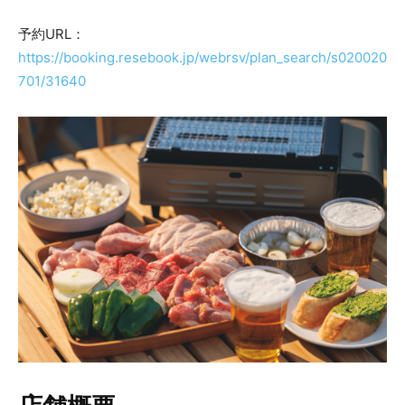
予約URL：
https://booking.resebook.jp/webrsv/plan_search/s020020
701/31640