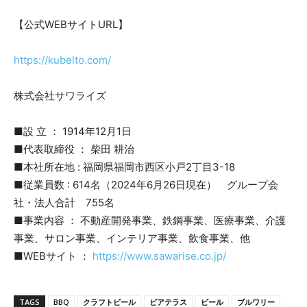
【公式WEBサイトURL】
https://kubelto.com/
株式会社サワライズ
■設 立 ： 1914年12月1日
■代表取締役 ： 柴田 耕治
■本社所在地 : 福岡県福岡市西区小戸2丁目3-18
■従業員数 : 614名（2024年6月26日現在） グループ会
社・法人合計 755名
■事業内容 ： 不動産開発事業、鉄鋼事業、医療事業、介護
事業、サロン事業、インテリア事業、飲食事業、他
■WEBサイト ：
https://www.sawarise.co.jp/
TAGS
BBQ
クラフトビール
ビアテラス
ビール
ブルワリー