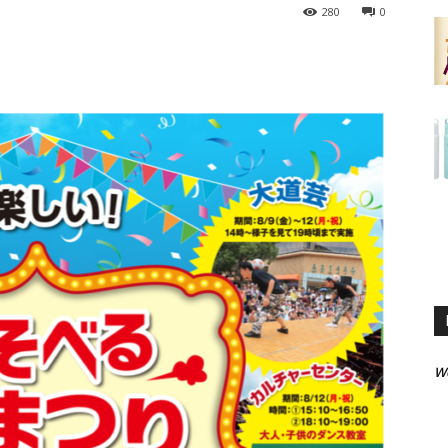
280
0
W