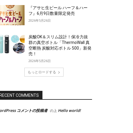
『アサヒ生ビール ハーフ＆ハー
フ』6月9日数量限定発売
2026年5月26日
炭酸OK＆スリム設計！保冷力抜
群の真空ボトル「ThermoWall 真
空断熱 炭酸対応ボトル 500」新発
売！
2026年5月26日
もっとロードする
RECENT COMMENTS
ordPress コメントの投稿者
Hello world!
の上