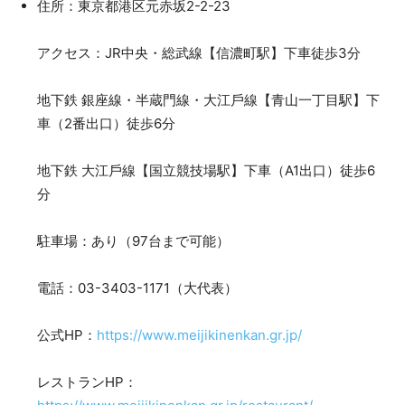
住所：東京都港区元⾚坂2-2-23
アクセス：JR中央・総武線【信濃町駅】下⾞徒歩3分
地下鉄 銀座線・半蔵⾨線・⼤江⼾線【⻘⼭⼀丁⽬駅】下
⾞（2番出⼝）徒歩6分
地下鉄 ⼤江⼾線【国⽴競技場駅】下⾞（A1出⼝）徒歩6
分
駐⾞場：あり（97台まで可能）
電話：03-3403-1171（⼤代表）
公式HP：
https://www.meijikinenkan.gr.jp/
レストランHP：