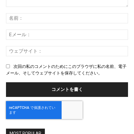
コ
メ
名
ン
前
ト：
E
メ
ー
ウ
ル
ェ
ブ
次回の私のコメントのためにこのブラウザに私の名前、電子
サ
メール、そしてウェブサイトを保存してください。
イ
ト
MOST POPULAR