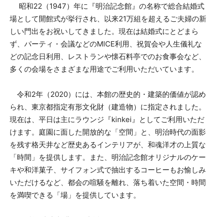
昭和22（1947）年に『明治記念館』の名称で総合結婚式
場として開館式が挙行され、以来21万組を超えるご夫婦の新
しい門出をお祝いしてきました。現在は結婚式にとどまら
ず、パーティ・会議などのMICE利用、祝賀会や人生儀礼な
どの記念日利用、レストランや懐石料亭でのお食事会など、
多くの会場をさまざまな用途でご利用いただいています。
令和2年（2020）には、本館の歴史的・建築的価値が認め
られ、東京都指定有形⽂化財（建造物）に指定されました。
現在は、平日は主にラウンジ『kinkei』としてご利用いただ
けます。庭園に面した開放的な「空間」と、明治時代の面影
を残す格天井など歴史あるインテリアが、和魂洋才の上質な
「時間」を提供します。また、明治記念館オリジナルのケー
キや和洋菓子、サイフォン式で抽出するコーヒーもお愉しみ
いただけるなど、都会の喧騒を離れ、落ち着いた空間・時間
を満喫できる「場」を提供しています。