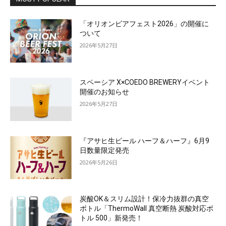
「オリオンビアフェスト2026」の開催に
ついて
2026年5月27日
スペーシア X×COEDO BREWERYイベント
開催のお知らせ
2026年5月27日
『アサヒ生ビール ハーフ＆ハーフ』6月9
日数量限定発売
2026年5月26日
炭酸OK＆スリム設計！保冷力抜群の真空
ボトル「ThermoWall 真空断熱 炭酸対応ボ
トル 500」新発売！