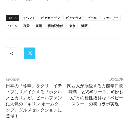
TAGS
イベント
ビアガーデン
ビアテラス
ビール
ファミリー
ワイン
夜景
庭園
明治記念館
東京
港区
前の記事
次の記事
日本の「珍味」をクリエイテ
関西人が溺愛する万能辛口調
ィブにリメイクする『ホタル
味料「どろ®ソース」×“粉も
ノヒカリ』が、ビールファン
ん”との相性抜群な「ベビー
に人気の『キリン ホームタ
スター」の初コラボ実現！
ップ』グルメセレクションに
登場！