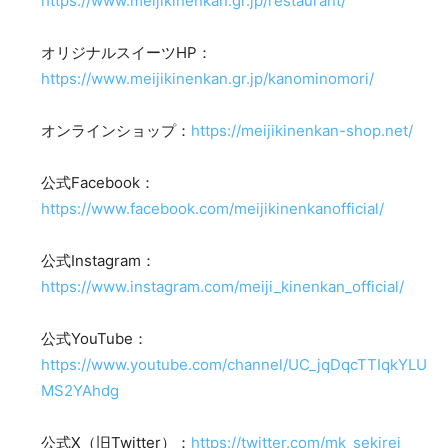
https://www.meijikinenkan.gr.jp/restaurant/
オリジナルスイーツHP：
https://www.meijikinenkan.gr.jp/kanominomori/
オンラインショップ：
https://meijikinenkan-shop.net/
公式Facebook：
https://www.facebook.com/meijikinenkanofficial/
公式Instagram：
https://www.instagram.com/meiji_kinenkan_official/
公式YouTube：
https://www.youtube.com/channel/UC_jqDqcTTIqkYLU
MS2YAhdg
公式X（旧Twitter）：
https://twitter.com/mk_sekirei