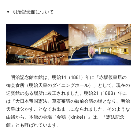
明治記念館について
明治記念館本館は、明治14（1881）年に「⾚坂仮皇居の
御会⾷所（明治天皇のダイニングホール）」として、現在の
迎賓館のある場所に竣工されました。明治21（1888）年に
は『⼤⽇本帝国憲法』草案審議の御前会議の場となり、明治
天皇は欠かすことなくお出ましになられました。そのような
由緒から、本館の会場『金鶏（kinkei）』は、「憲法記念
館」とも呼ばれています。