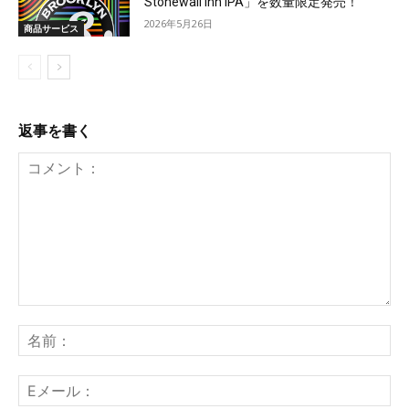
Stonewall Inn IPA」を数量限定発売！
2026年5月26日
商品サービス
返事を書く
コ
メ
名
ン
前
ト：
E
メ