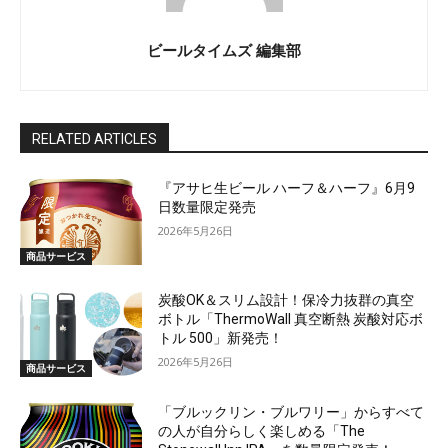
ビールタイムズ 編集部
RELATED ARTICLES
『アサヒ生ビール ハーフ＆ハーフ』6月9
日数量限定発売
2026年5月26日
商品サービス
炭酸OK＆スリム設計！保冷力抜群の真空
ボトル「ThermoWall 真空断熱 炭酸対応ボ
トル 500」新発売！
2026年5月26日
商品サービス
「ブルックリン・ブルワリー」からすべて
の人が自分らしく楽しめる「The