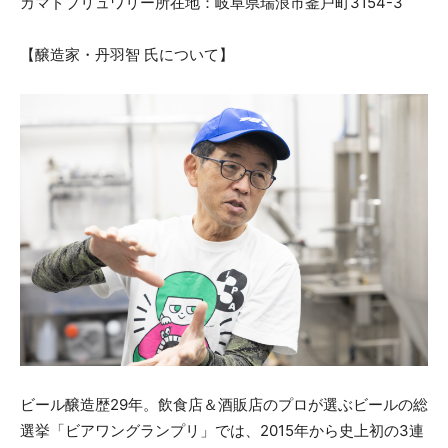
カマドブリュワリー所在地：岐阜県瑞浪市釜戸町3154-3
【醸造家・丹羽智 氏について】
ビール醸造歴29年。飲食店＆酒販店のプロが選ぶビールの総
選挙「ビアワングランプリ」では、2015年から史上初の3連