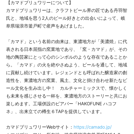
【カマドブリュワリーについて】
カマドブリュワリーは、クラフトビール界の匠である丹羽智
氏と、地域を思う2人のビール好きとの出会いによって、岐
阜県瑞浪市釜戸町で産声をあげました。
「カマド」という名前の由来は、東濃地方が「美濃焼」に代
表される日本屈指の窯業地であり、「窯・カマド」が、その
地の陶芸家にとって心のシンボルのような存在であることか
ら。「カマド」の火を絶やさぬよう、ビールを通して、地域
に貢献し続けています。レジェンドとも呼ばれた醸造家の創
造性を、東濃地方の窯業、風土、文化と掛け合わせ新たなビ
ール文化を生み出し中！ カルチャーミックスで、懐かしく
も未来を感じさせる一杯を、東濃地方のストーリーと共にお
楽しめます。工場併設のビアバー「HAKOFUNE ハコフ
ネ」、出来立ての樽生６TAPを提供しています。
カマドブリュワリーWebサイト：
https://camado.jp/