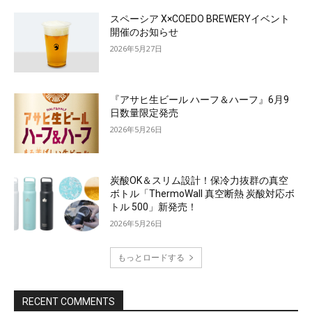
スペーシア X×COEDO BREWERYイベント
開催のお知らせ
2026年5月27日
『アサヒ生ビール ハーフ＆ハーフ』6月9
日数量限定発売
2026年5月26日
炭酸OK＆スリム設計！保冷力抜群の真空
ボトル「ThermoWall 真空断熱 炭酸対応ボ
トル 500」新発売！
2026年5月26日
もっとロードする
RECENT COMMENTS