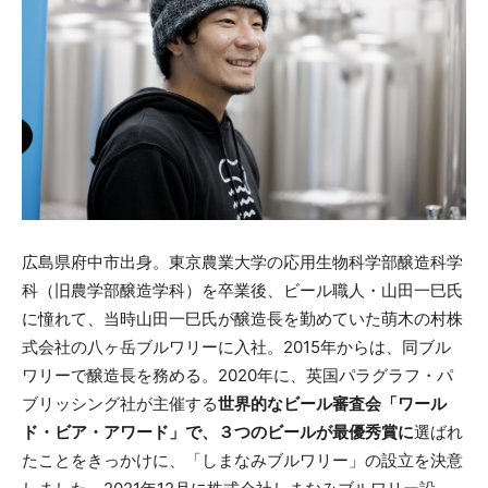
広島県府中市出身。東京農業大学の応用生物科学部醸造科学
科（旧農学部醸造学科）を卒業後、ビール職人・山田一巳氏
に憧れて、当時山田一巳氏が醸造長を勤めていた萌木の村株
式会社の八ヶ岳ブルワリーに入社。2015年からは、同ブル
ワリーで醸造長を務める。2020年に、英国パラグラフ・パ
ブリッシング社が主催する
世界的なビール審査会「ワール
ド・ビア・アワード」で、３つのビールが最優秀賞に
選ばれ
たことをきっかけに、「しまなみブルワリー」の設立を決意