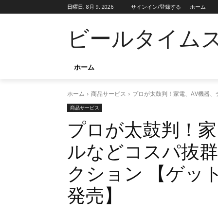
日曜日, 8月 9, 2026
サインイン/登録する
ホーム
ビールタイム
ホーム
ホーム
商品サービス
プロが太鼓判！家電、AV機器、
商品サービス
プロが太鼓判！家
ルなどコスパ抜
クション 【ゲット
発売】