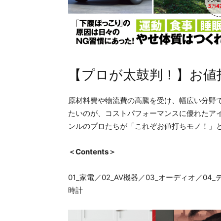
【プロが太鼓判！】お値
原材料費や物流費の高騰を受け、幅広い分野
たいのが、コストパフォーマンスに優れたア
ンルのプロたちが「これぞお値打ちモノ！」
＜Contents＞
01_家電／02_AV機器／03_オーディオ／04
時計