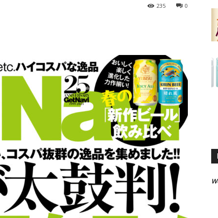
235
0
W