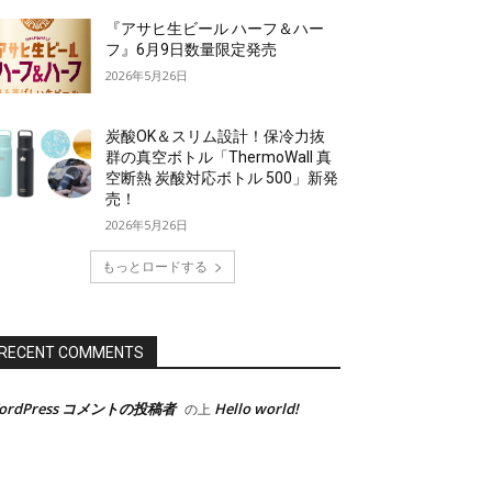
『アサヒ生ビール ハーフ＆ハー
フ』6月9日数量限定発売
2026年5月26日
炭酸OK＆スリム設計！保冷力抜
群の真空ボトル「ThermoWall 真
空断熱 炭酸対応ボトル 500」新発
売！
2026年5月26日
もっとロードする
RECENT COMMENTS
ordPress コメントの投稿者
Hello world!
の上