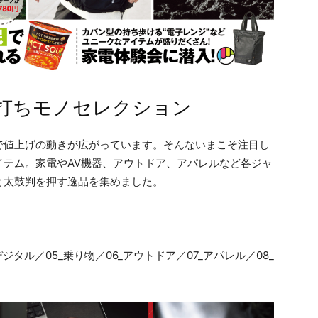
打ちモノセレクション
で値上げの動きが広がっています。そんないまこそ注目し
イテム。家電やAV機器、アウトドア、アパレルなど各ジャ
と太鼓判を押す逸品を集めました。
_デジタル／05_乗り物／06_アウトドア／07_アパレル／08_