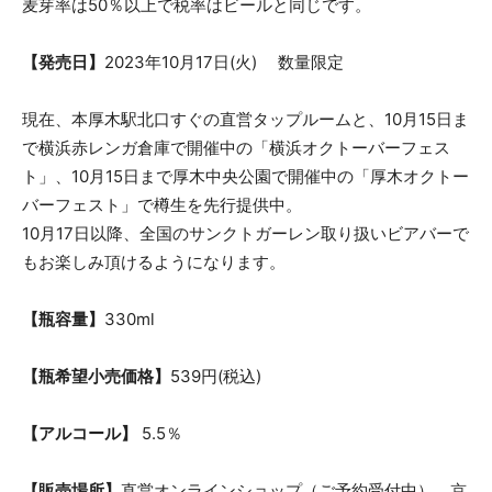
麦芽率は50％以上で税率はビールと同じです。
【発売日】
2023年10月17日(火) 数量限定
現在、本厚木駅北口すぐの直営タップルームと、10月15日ま
で横浜赤レンガ倉庫で開催中の「横浜オクトーバーフェス
ト」、10月15日まで厚木中央公園で開催中の「厚木オクトー
バーフェスト」で樽生を先行提供中。
10月17日以降、全国のサンクトガーレン取り扱いビアバーで
もお楽しみ頂けるようになります。
【瓶容量】
330ml
【瓶希望小売価格】
539円(税込)
【アルコール】
5.5％
【販売場所】
直営オンラインショップ（ご予約受付中）、京