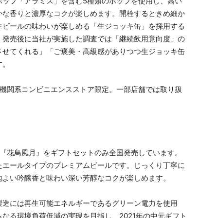
ホップ「アラミス」を含む5種類のホップを使用し、高い
かな香りと濃厚なコクが楽しめます。開栓するときめ細か
生ビールの味わいが楽しめる「生ジョッキ缶」を採用する
。発売後に当社が実施した調査では「継続飲用意向度」の
させてくれる」「ご褒美・高級感がありつつ生ジョッキ缶
す。
通機関系コンビニエンスストア限定。一部店舗では取り扱
ル『花鳥風月』をギフトセットのみ全国発売しています。
たエールタイプのプレミアムビールです。じっくり丁寧に
地よい吟醸香と味わい深い芳醇なコクが楽しめます。
造には再生可能エネルギーであるグリーン電力を使用
なる環境負荷低減の実現を目指し、2021年の中元ギフト