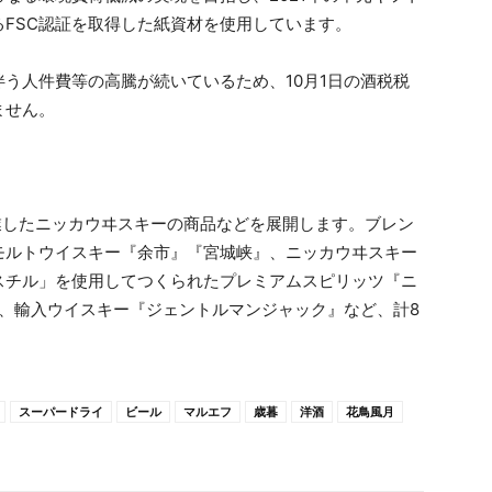
FSC認証を取得した紙資材を使用しています。
う人件費等の高騰が続いているため、10月1日の酒税税
ません。
業したニッカウヰスキーの商品などを展開します。ブレン
モルトウイスキー『余市』『宮城峡』、ニッカウヰスキー
スチル」を使用してつくられたプレミアムスピリッツ『ニ
』、輸入ウイスキー『ジェントルマンジャック』など、計8
スーパードライ
ビール
マルエフ
歳暮
洋酒
花鳥風月