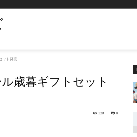
ズ
トセット発売
ビール歳暮ギフトセット
328
0