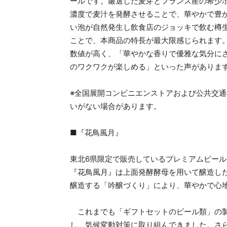
ールです。厳選した麦芽とフランス産の希少
濃度で麦汁を発酵させることで、華やかで豊
い泡が自然発生し飲食店のジョッキで飲む樽
ことで、本商品の特長が最大限感じられます
数値が高く、「華やかな香りで優雅な気分に
のワクワクが楽しめる」といった声がありま
※全国展開コンビニエンストアおよび公共交
いがない場合があります。
■『花鳥風月』
東北6県限定で販売しているプレミアムビー
『花鳥風月』は上面発酵酵母を用いて醸造し
醸造する「吟醸づくり」により、華やかで心
これまでも「ギフトセットのビール類」の製
し、気候変動対策に取り組んできました。さら