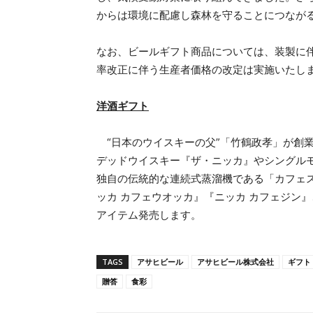
からは環境に配慮し森林を守ることにつながる
なお、ビールギフト商品については、装製に伴
率改正に伴う生産者価格の改定は実施いたし
洋酒ギフト
“日本のウイスキーの父”「竹鶴政孝」が創
デッドウイスキー『ザ・ニッカ』やシングル
独自の伝統的な連続式蒸溜機である「カフェ
ッカ カフェウオッカ』『ニッカ カフェジン
アイテム発売します。
TAGS
アサヒビール
アサヒビール株式会社
ギフト
贈答
食彩