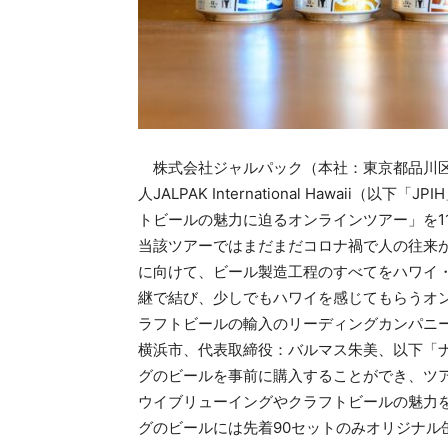
株式会社ジャルパック（本社：東京都品川区
人JALPAK International Hawai
トビールの魅力に迫るオンラインツアー」を1
当該ツアーではまだまだコロナ禍で人の往来
に向けて、ビール製造工程のすべてをハワイ
継で結び、少しでもハワイを感じてもらうオ
ラフトビールの輸入のリーディングカンパニ
横浜市、代表取締役：バルマス朱美、以下「
グのビールを事前に購入することができ、ツ
ウイブリューイングやクラフトビールの魅力
グのビールには先着90セットのみオリジナル