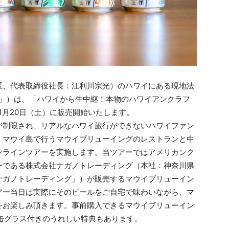
、代表取締役社長：江利川宗光）のハワイにある現地法
i（以下「JPIH」）は、「ハワイから生中継！本物のハワイアンクラフ
1月20日（土）に販売開始いたします。
が制限され、リアルなハワイ旅行ができないハワイファン
・マウイ島で行うマウイブリューイングのレストランと中
ンラインツアーを実施します。当ツアーではアメリカンク
ーである株式会社ナガノトレーディング（本社：神奈川県
ナガノトレーディング」）が販売するマウイブリューイン
アー当日は実際にそのビールをご自宅で味わいながら、マ
をお楽しみ頂きます。事前購入できるマウイブリューイン
缶グラス付きのうれしい特典もあります。