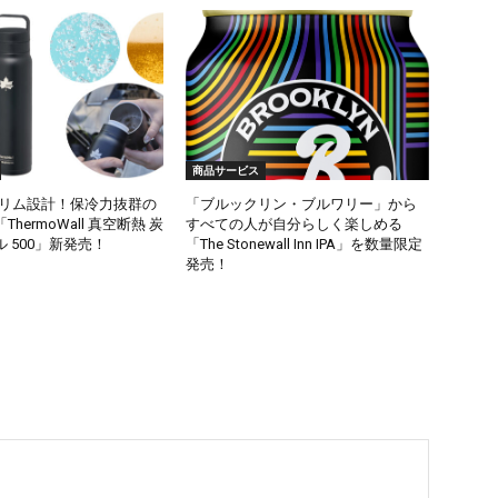
商品サービス
スリム設計！保冷力抜群の
「ブルックリン・ブルワリー」から
hermoWall 真空断熱 炭
すべての人が自分らしく楽しめる
 500」新発売！
「The Stonewall Inn IPA」を数量限定
発売！