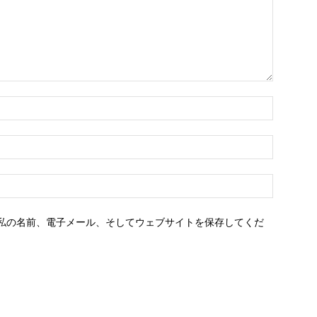
名
前：
E
メ
ー
ウ
ル：
ェ
ブ
私の名前、電子メール、そしてウェブサイトを保存してくだ
サ
イ
ト：