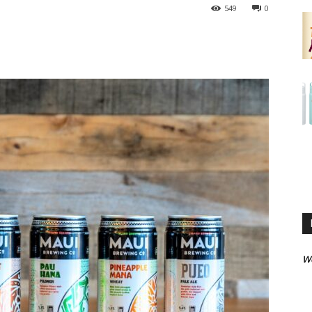
549
0
W