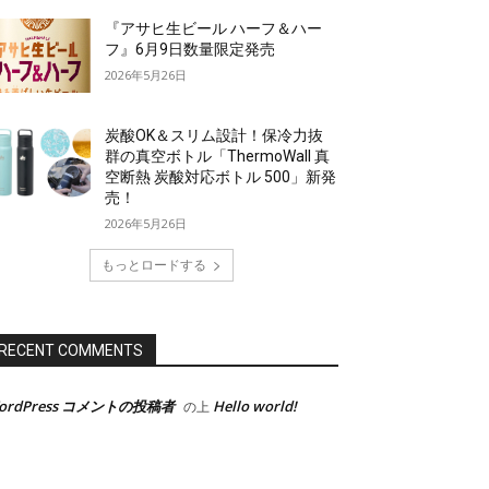
『アサヒ生ビール ハーフ＆ハー
フ』6月9日数量限定発売
2026年5月26日
炭酸OK＆スリム設計！保冷力抜
群の真空ボトル「ThermoWall 真
空断熱 炭酸対応ボトル 500」新発
売！
2026年5月26日
もっとロードする
RECENT COMMENTS
ordPress コメントの投稿者
Hello world!
の上