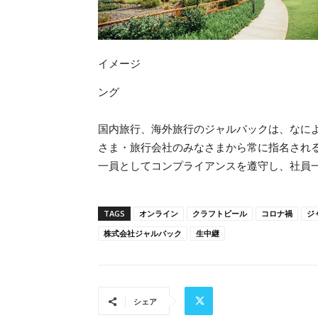
イメージ
ング
国内旅行、海外旅行のジャルパックは、なによ
さま・旅行会社のみなさまから常に指名される
一員としてコンプライアンスを遵守し、社員
TAGS
オンライン
クラフトビール
コロナ禍
ジ
株式会社ジャルパック
生中継
シェア