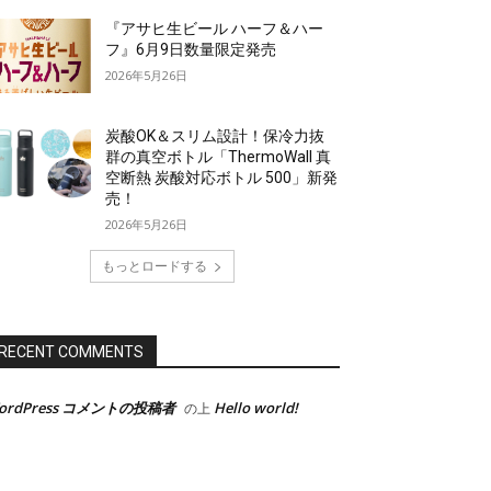
『アサヒ生ビール ハーフ＆ハー
フ』6月9日数量限定発売
2026年5月26日
炭酸OK＆スリム設計！保冷力抜
群の真空ボトル「ThermoWall 真
空断熱 炭酸対応ボトル 500」新発
売！
2026年5月26日
もっとロードする
RECENT COMMENTS
ordPress コメントの投稿者
Hello world!
の上