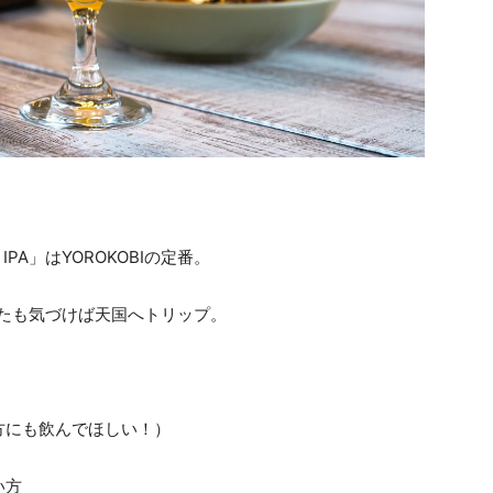
PA」はYOROKOBIの定番。
たも気づけば天国へトリップ。
方にも飲んでほしい！）
い方