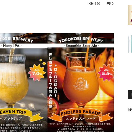
320
0
W