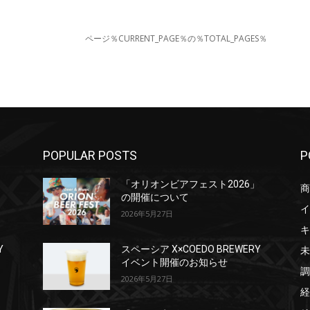
ページ％CURRENT_PAGE％の％TOTAL_PAGES％
POPULAR POSTS
P
」
「オリオンビアフェスト2026」
商
の開催について
イ
2026年5月27日
キ
未
Y
スペーシア X×COEDO BREWERY
イベント開催のお知らせ
調
2026年5月27日
経