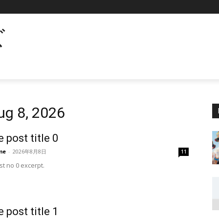
ズ
8, 2026
 post title 0
me
-
2026年8月8日
11
t no 0 excerpt.
 post title 1