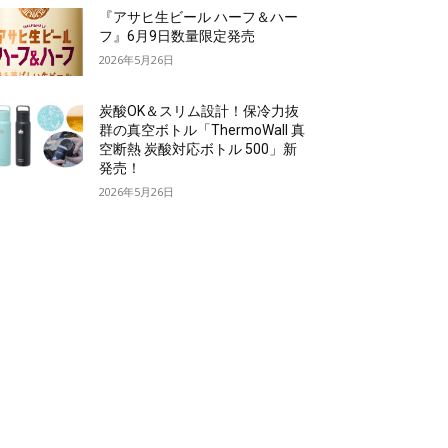
『アサヒ生ビール ハーフ＆ハー
フ』6月9日数量限定発売
2026年5月26日
炭酸OK＆スリム設計！保冷力抜
群の真空ボトル「ThermoWall 真
空断熱 炭酸対応ボトル 500」新
発売！
2026年5月26日