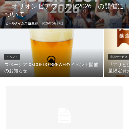
「オリオンビアフェスト2026」の開催に
ついて
ビールタイムズ 編集部
-
2026年5月27日
イベント
商品サービス
スペーシア X×COEDO BREWERYイベント開催
『アサヒ
のお知らせ
量限定発