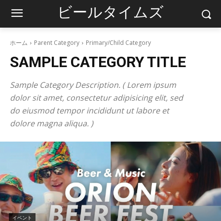
ビールタイムズ
ホーム
Parent Category
Primary/Child Category
SAMPLE CATEGORY TITLE
Sample Category Description. ( Lorem ipsum
dolor sit amet, consectetur adipisicing elit, sed
do eiusmod tempor incididunt ut labore et
dolore magna aliqua. )
イベント