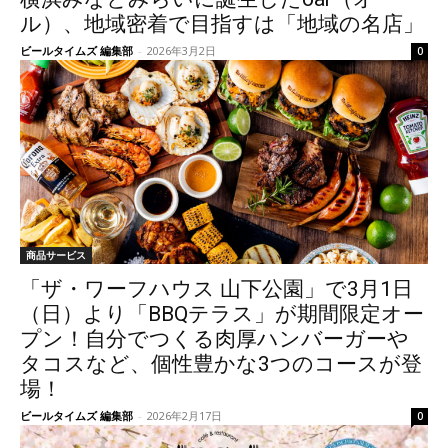
ル）、地域密着で目指すは「地域の名店」
ビールタイムズ 編集部
-
2026年3月2日
0
商品サービス
「ザ・ワーフハウス 山下公園」で3月1日
（日）より「BBQテラス」が期間限定オー
プン！自分でつくる肉厚ハンバーガーや
タコスなど、個性豊かな3つのコースが登
場！
ビールタイムズ 編集部
-
2026年2月17日
0