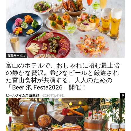
商品サービス
富山のホテルで、おしゃれに嗜む最上階
の静かな贅沢。希少なビールと厳選され
た富山食材が共演する、大人のための
「Beer 泡 Festa2026」開催！
ビールタイムズ 編集部
-
2026年5月19日
0