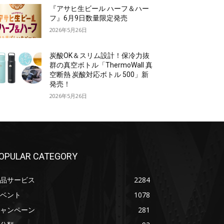
『アサヒ生ビール ハーフ＆ハー
フ』6月9日数量限定発売
2026年5月26日
炭酸OK＆スリム設計！保冷力抜
群の真空ボトル「ThermoWall 真
空断熱 炭酸対応ボトル 500」新
発売！
2026年5月26日
OPULAR CATEGORY
品サービス
2284
ベント
1078
ャンペーン
281