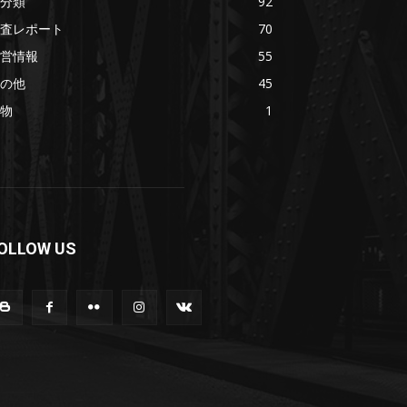
分類
92
査レポート
70
営情報
55
の他
45
物
1
OLLOW US