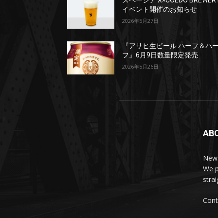
スペーシア X×COEDO BREWER
イベント開催のお知らせ
2026年5月27日
『アサヒ生ビール ハーフ＆ハ
フ』6月9日数量限定発売
2026年5月26日
AB
News
We p
stra
Cont