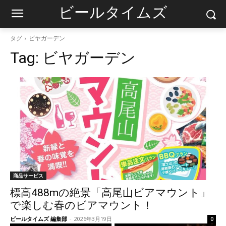
ビールタイムズ
タグ
ビヤガーデン
Tag:
ビヤガーデン
商品サービス
標高488mの絶景「高尾山ビアマウント」
で楽しむ春のビアマウント！
ビールタイムズ 編集部
-
2026年3月19日
0