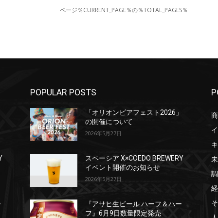
ページ％CURRENT_PAGE％の％TOTAL_PAGES％
POPULAR POSTS
P
」
「オリオンビアフェスト2026」
商
の開催について
イ
2026年5月27日
キ
未
Y
スペーシア X×COEDO BREWERY
イベント開催のお知らせ
調
2026年5月27日
経
そ
ー
『アサヒ生ビール ハーフ＆ハー
フ』6月9日数量限定発売
人