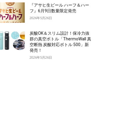
『アサヒ生ビール ハーフ＆ハー
フ』6月9日数量限定発売
2026年5月26日
炭酸OK＆スリム設計！保冷力抜
群の真空ボトル「ThermoWall 真
空断熱 炭酸対応ボトル 500」新
発売！
2026年5月26日