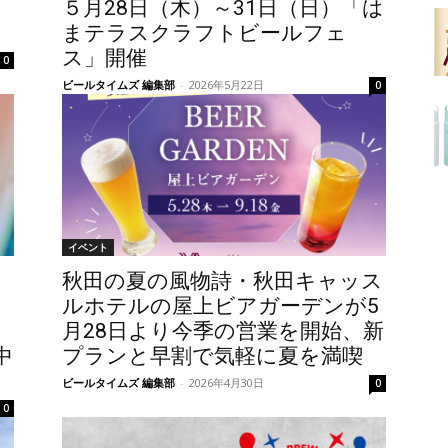
５月28日（木）～31日（日）「は
まテラスクラフトビールフェ
ス」開催
0
ビールタイムズ 編集部
-
2026年5月22日
0
イベント
秋田の夏の風物詩・秋田キャッス
ルホテルの屋上ビアガーデンが5
月28日より今季の営業を開始、新
中
プランと早割で気軽に夏を満喫
ビールタイムズ 編集部
-
2026年4月30日
0
0