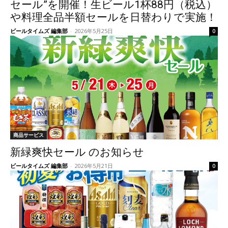
セール”を開催！生ビール1杯88円（税込）
や料理全品半額セールを日替わりで実施！
ビールタイムズ 編集部
-
2026年5月25日
0
商品サービス
新緑爽快セール のお知らせ
ビールタイムズ 編集部
-
2026年5月21日
0